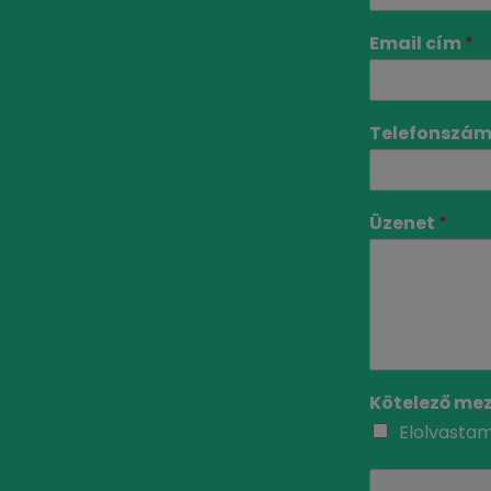
Email cím
*
Telefonszá
Üzenet
*
Kötelező me
Elolvasta