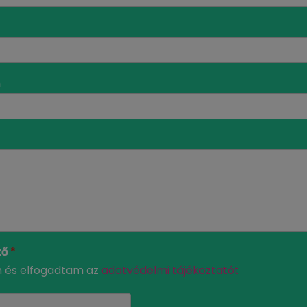
m
ző
*
m és elfogadtam az
adatvédelmi tájékoztatót