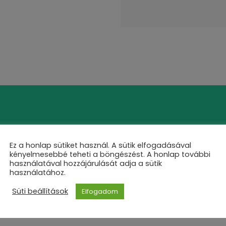
Kérj ajánlatot!
Ez a honlap sütiket használ. A sütik elfogadásával
kényelmesebbé teheti a böngészést. A honlap további
Írj nekünk és kérd ajánlatunkat!
használatával hozzájárulását adja a sütik
használatához.
Süti beállítások
Elfogadom