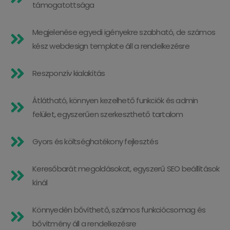
támogatottsága
Megjelenése egyedi igényekre szabható, de számos
kész webdesign template áll a rendelkezésre
Reszponzív kialakítás
Átlátható, könnyen kezelhető funkciók és admin
felület, egyszerűen szerkeszthető tartalom
Gyors és költséghatékony fejlesztés
Keresőbarát megoldásokat, egyszerű SEO beállítások
kínál
Könnyedén bővíthető, számos funkciócsomag és
bővítmény áll a rendelkezésre