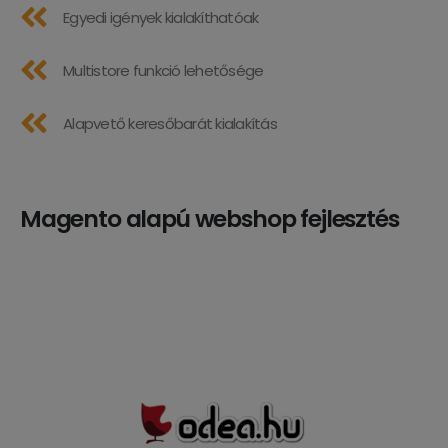
Egyedi igények kialakíthatóak
Multistore funkció lehetősége
Alapvető keresőbarát kialakítás
Magento alapú webshop fejlesztés