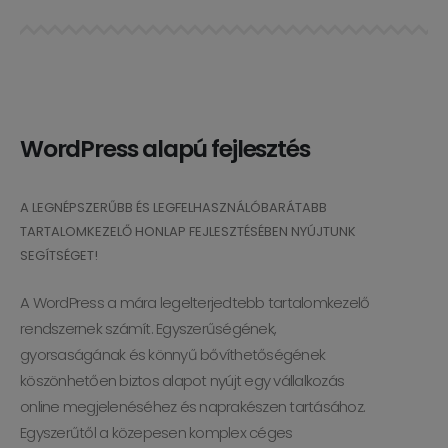
WordPress alapú fejlesztés
A LEGNÉPSZERŰBB ÉS LEGFELHASZNÁLÓBARÁTABB
TARTALOMKEZELŐ HONLAP FEJLESZTÉSÉBEN NYÚJTUNK
SEGÍTSÉGET!
A WordPress a mára legelterjedtebb tartalomkezelő
rendszernek számít. Egyszerűségének,
gyorsaságának és könnyű bővíthetőségének
köszönhetően biztos alapot nyújt egy vállalkozás
online megjelenéséhez és naprakészen tartásához.
Egyszerűtől a közepesen komplex céges