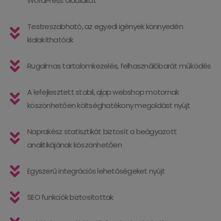
WordPress oldalakat
Testreszabható, az egyedi igények könnyedén
kialakíthatóak
Rugalmas tartalomkezelés, felhasználóbarát működés
A lefejlesztett stabil, alap webshop motornak
köszönhetően költséghatékony megoldást nyújt
Naprakész statisztikát biztosít a beágyazott
analitikájának köszönhetően
Egyszerű integrációs lehetőségeket nyújt
SEO funkciók biztosítottak