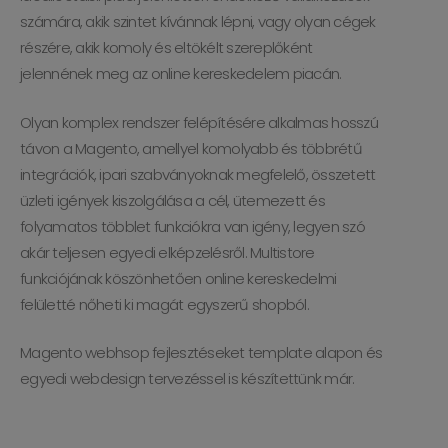
számára, akik szintet kívánnak lépni, vagy olyan cégek
részére, akik komoly és eltökélt szereplőként
jelennének meg az online kereskedelem piacán.
Olyan komplex rendszer felépítésére alkalmas hosszú
távon a Magento, amellyel komolyabb és többrétű
integrációk, ipari szabványoknak megfelelő, összetett
üzleti igények kiszolgálása a cél, ütemezett és
folyamatos többlet funkciókra van igény, legyen szó
akár teljesen egyedi elképzelésről. Multistore
funkciójának köszönhetően online kereskedelmi
felületté nőheti ki magát egyszerű shopból.
Magento webhsop fejlesztéseket template alapon és
egyedi webdesign tervezéssel is készítettünk már.