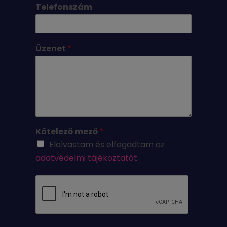
Telefonszám
Üzenet
*
Kötelező mező
*
Elolvastam és elfogadtam az
adatvédelmi tájékoztatót