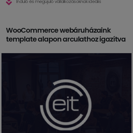
Induló és megújuló vállalkozásoknak ideális
WooCommerce webáruházaink
template alapon arculathoz igazítva