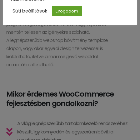
Az egyszerűtől a közepesen komplex rendszerek
Süti beállítások
Elfogadom
kiszolgálására alkalmas WooCommerce további
pluginok segítségével bővíthető, vagy fejlesztés
mentén teljesen az igényekre szabható.
A legnépszerűbb webshop bővítmény template
alapon, vagy akár egyedi design tervezéssel is
kialakítható, illetve a már meglévő weboldal
arculatához illeszthető.
Mikor érdemes WooCommerce
fejlesztésben gondolkozni?
A világ legnépszerűbb tartalomkezelő rendszeréhez
készült, így könnyedén és egyszerűen bővíti a