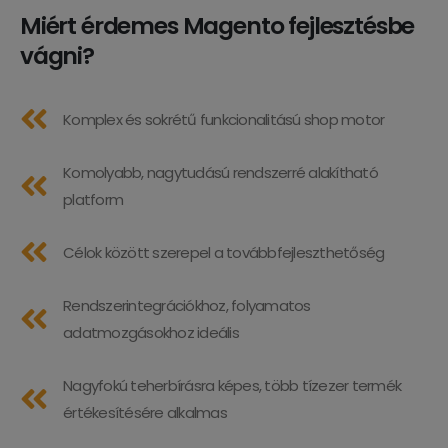
Miért érdemes Magento fejlesztésbe
vágni?
Komplex és sokrétű funkcionalitású shop motor
Komolyabb, nagytudású rendszerré alakítható
platform
Célok között szerepel a továbbfejleszthetőség
Rendszerintegrációkhoz, folyamatos
adatmozgásokhoz ideális
Nagyfokú teherbírásra képes, több tízezer termék
értékesítésére alkalmas