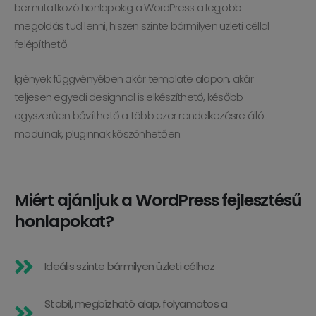
bemutatkozó honlapokig a WordPress a legjobb
megoldás tud lenni, hiszen szinte bármilyen üzleti céllal
felépíthető.
Igények függvényében akár template alapon, akár
teljesen egyedi designnal is elkészíthető, később
egyszerűen bővíthető a több ezer rendelkezésre álló
modulnak, pluginnak köszönhetően.
Miért ajánljuk a WordPress fejlesztésű
honlapokat?
Ideális szinte bármilyen üzleti célhoz
Stabil, megbízható alap, folyamatos a