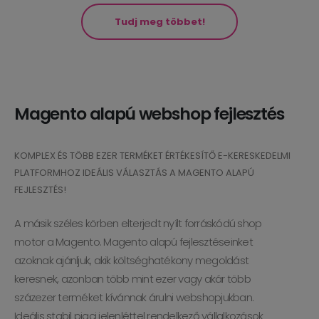
Tudj meg többet!
Magento alapú webshop fejlesztés
KOMPLEX ÉS TÖBB EZER TERMÉKET ÉRTÉKESÍTŐ E-KERESKEDELMI
PLATFORMHOZ IDEÁLIS VÁLASZTÁS A MAGENTO ALAPÚ
FEJLESZTÉS!
A másik széles körben elterjedt nyílt forráskódú shop
motor a Magento. Magento alapú fejlesztéseinket
azoknak ajánljuk, akik költséghatékony megoldást
keresnek, azonban több mint ezer vagy akár több
százezer terméket kívánnak árulni webshopjukban.
Ideális stabil piaci jelenléttel rendelkező vállalkozások